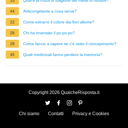
33
Qual'è la frutta di stagione del mese di ottobre?
44
Anticongelante a cosa serve?
22
Come estrarre il colore dai fiori allume?
28
Chi ha inventato il po po po?
28
Come faccio a sapere se c'è stato il concepimento?
45
Quali medicinali fanno perdere la memoria?
Copyright 2026 QualcheRisposta.it
Chi siamo
Contatti
Privacy e Cookies