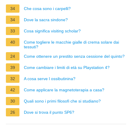
34
Che cosa sono i carpelli?
34
Dove la sacra sindone?
33
Cosa significa visiting scholar?
40
Come togliere le macchie gialle di crema solare dai
tessuti?
24
Come ottenere un prestito senza cessione del quinto?
39
Come cambiare i limiti di età su Playstation 4?
32
A cosa serve l ossibutinina?
42
Come applicare la magnetoterapia a casa?
30
Quali sono i primi filosofi che si studiano?
26
Dove si trova il punto SP6?