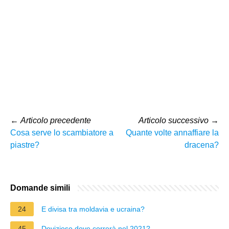
←
Articolo precedente
Articolo successivo
→
Cosa serve lo scambiatore a
Quante volte annaffiare la
piastre?
dracena?
Domande simili
24
E divisa tra moldavia e ucraina?
45
Dovizioso dove correrà nel 2021?