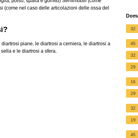
iglia, polso, spalla e gomito) Semimobili (come
ssi (come nel caso delle articolazioni delle ossa del
Doma
si?
32
 diartrosi piane, le diartrosi a cerniera, le diartrosi a
45
sella e le diartrosi a sfera.
32
29
16
29
32
19
45