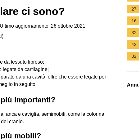
olare ci sono?
27
16
Ultimo aggiornamento: 26 ottobre 2021
32
i
)
42
32
te da tessuto fibroso;
o legate da cartilagine;
separate da una cavità, oltre che essere legate per
eglio in seguito.
Annu
 più importanti?
la, anca e caviglia. semimobili, come la colonna
 del cranio.
 più mobili?