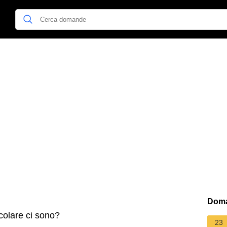
Doma
icolare ci sono?
23