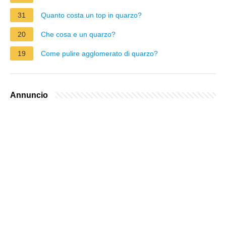
31
Quanto costa un top in quarzo?
20
Che cosa e un quarzo?
19
Come pulire agglomerato di quarzo?
Annuncio