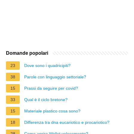
Domande popolari
23
Dove sono i quadricipiti?
38
Parole con linguaggio settoriale?
15
Prassi da seguire per covid?
33
Qual è il ciclo bretone?
15
Materiale plastico cosa sono?
18
Differenza tra dna eucariotico e procariotico?
28
Come aprire Wallet velocemente?