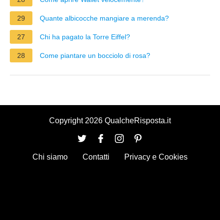
29
Quante albicocche mangiare a merenda?
27
Chi ha pagato la Torre Eiffel?
28
Come piantare un bocciolo di rosa?
Copyright 2026 QualcheRisposta.it
Chi siamo
Contatti
Privacy e Cookies