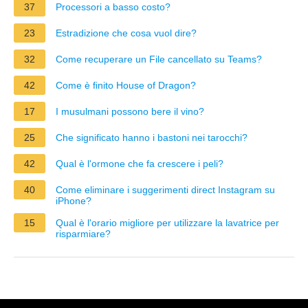
37
Processori a basso costo?
23
Estradizione che cosa vuol dire?
32
Come recuperare un File cancellato su Teams?
42
Come è finito House of Dragon?
17
I musulmani possono bere il vino?
25
Che significato hanno i bastoni nei tarocchi?
42
Qual è l'ormone che fa crescere i peli?
40
Come eliminare i suggerimenti direct Instagram su
iPhone?
15
Qual è l'orario migliore per utilizzare la lavatrice per
risparmiare?