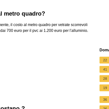
al metro quadro?
ente, il costo al metro quadro per vetrate scorrevoli
ai 700 euro per il pvc ai 1.200 euro per l'alluminio.
Doma
22
41
28
19
36
costano ?
26