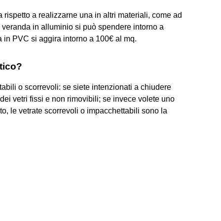
spetto a realizzarne una in altri materiali, come ad
na veranda in alluminio si può spendere intorno a
 in PVC si aggira intorno a 100€ al mq.
tico?
bili o scorrevoli: se siete intenzionati a chiudere
dei vetri fissi e non rimovibili; se invece volete uno
o, le vetrate scorrevoli o impacchettabili sono la