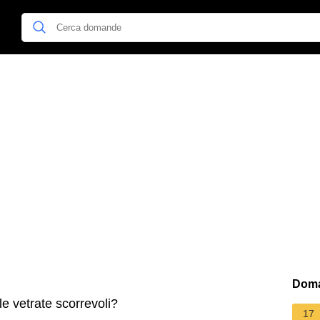
Doma
e vetrate scorrevoli?
17