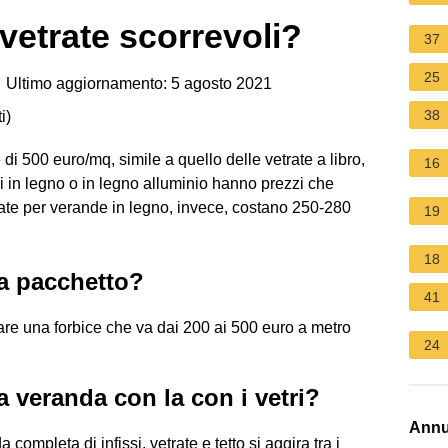
vetrate scorrevoli?
37
25
 Ultimo aggiornamento: 5 agosto 2021
38
i
)
di 500 euro/mq, simile a quello delle vetrate a libro,
16
ni in legno o in legno alluminio hanno prezzi che
ate per verande in legno, invece, costano 250-280
19
18
 a pacchetto?
41
re una forbice che va dai 200 ai 500 euro a metro
24
 veranda con la con i vetri?
Annu
completa di infissi, vetrate e tetto si aggira tra i