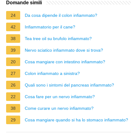
Domande simili
24
Da cosa dipende il colon infiammato?
42
Infiammatorio per il cane?
38
Tea tree oil su brufolo infiammato?
39
Nervo sciatico infiammato dove si trova?
20
Cosa mangiare con intestino infiammato?
27
Colon infiammato a sinistra?
26
Quali sono i sintomi del pancreas infiammato?
22
Cosa fare per un nervo infiammato?
38
Come curare un nervo infiammato?
29
Cosa mangiare quando si ha lo stomaco infiammato?