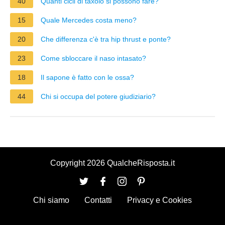
40
Quanti cicli di taxolo si possono fare?
15
Quale Mercedes costa meno?
20
Che differenza c'è tra hip thrust e ponte?
23
Come sbloccare il naso intasato?
18
Il sapone è fatto con le ossa?
44
Chi si occupa del potere giudiziario?
Copyright 2026 QualcheRisposta.it
Chi siamo
Contatti
Privacy e Cookies