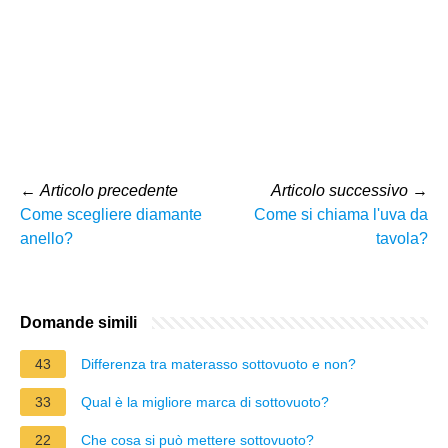
←
Articolo precedente
Articolo successivo
→
Come scegliere diamante
Come si chiama l'uva da
anello?
tavola?
Domande simili
43
Differenza tra materasso sottovuoto e non?
33
Qual è la migliore marca di sottovuoto?
22
Che cosa si può mettere sottovuoto?