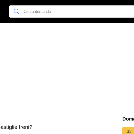
Doma
stiglie freni?
33