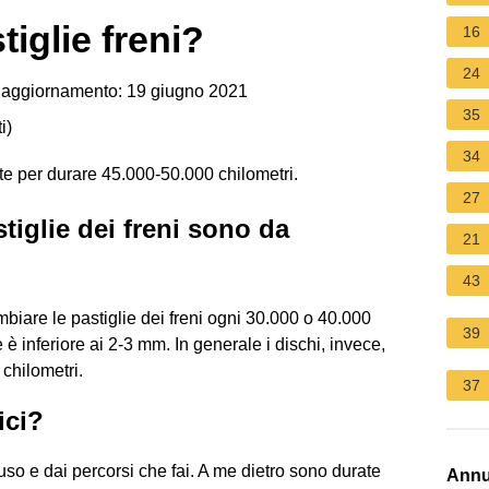
iglie freni?
16
24
 aggiornamento: 19 giugno 2021
35
i
)
34
tte per durare 45.000-50.000 chilometri.
27
iglie dei freni sono da
21
43
biare le pastiglie dei freni ogni 30.000 o 40.000
39
 inferiore ai 2-3 mm. In generale i dischi, invece,
chilometri.
37
ici?
uso e dai percorsi che fai. A me dietro sono durate
Annu