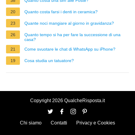
38
Quanto costa una sim alle Poste?
20
Quanto costa farsi i denti in ceramica?
23
Quante noci mangiare al giorno in gravidanza?
26
Quanto tempo si ha per fare la successione di una
casa?
21
Come svuotare le chat di WhatsApp su iPhone?
19
Cosa studia un tatuatore?
Copyright 2026 QualcheRisposta.it
Chi siamo
Contatti
Privacy e Cookies