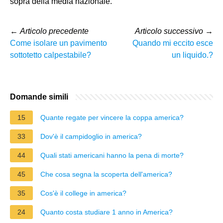
sopra della media nazionale.
←
Articolo precedente
Articolo successivo
→
Come isolare un pavimento
Quando mi eccito esce
sottotetto calpestabile?
un liquido.?
Domande simili
15
Quante regate per vincere la coppa america?
33
Dov'è il campidoglio in america?
44
Quali stati americani hanno la pena di morte?
45
Che cosa segna la scoperta dell'america?
35
Cos'è il college in america?
24
Quanto costa studiare 1 anno in America?