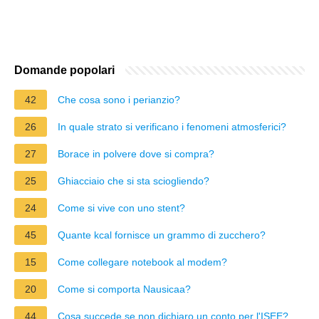
Domande popolari
42
Che cosa sono i perianzio?
26
In quale strato si verificano i fenomeni atmosferici?
27
Borace in polvere dove si compra?
25
Ghiacciaio che si sta sciogliendo?
24
Come si vive con uno stent?
45
Quante kcal fornisce un grammo di zucchero?
15
Come collegare notebook al modem?
20
Come si comporta Nausicaa?
44
Cosa succede se non dichiaro un conto per l'ISEE?