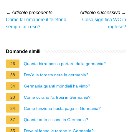
←
Articolo precedente
Articolo successivo
→
Come far rimanere il telefono
Cosa significa WC in
sempre acceso?
inglese?
Domande simili
26
Quanta birra posso portare dalla germania?
38
Dov'è la foresta nera in germania?
34
Germania quanti mondiali ha vinto?
20
Come curano l'artrosi in Germania?
34
Come funziona busta paga in Germania?
37
Quante auto ci sono in Germania?
35
Dove si fanno le targhe in Germania?