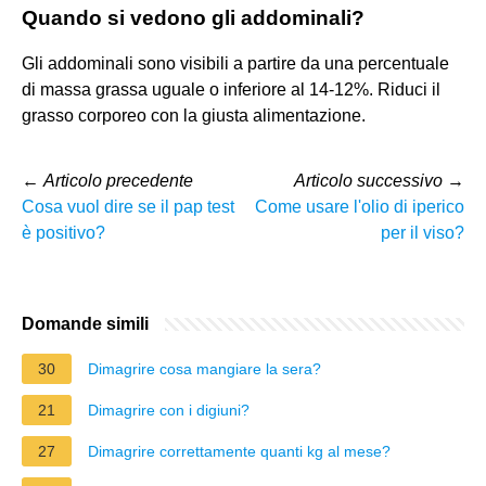
Quando si vedono gli addominali?
Gli addominali sono visibili a partire da una percentuale
di massa grassa uguale o inferiore al 14-12%. Riduci il
grasso corporeo con la giusta alimentazione.
←
Articolo precedente
Articolo successivo
→
Cosa vuol dire se il pap test
Come usare l'olio di iperico
è positivo?
per il viso?
Domande simili
30
Dimagrire cosa mangiare la sera?
21
Dimagrire con i digiuni?
27
Dimagrire correttamente quanti kg al mese?