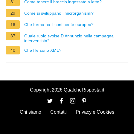
31
Come tenere il braccio ingessato a letto?
29
Come si sviluppano i microrganismi?
18
Che forma ha il continente europeo?
37
Quale ruolo svolse D Annunzio nella campagna
interventista?
40
Che file sono XML?
Copyright 2026 QualcheRisposta.it
Chi siamo
Contatti
Privacy e Cookies