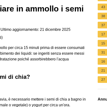
are in ammollo i semi
43
38
37
Ultimo aggiornamento: 21 dicembre 2025
17
i
)
15
llo per circa 15 minuti prima di essere consumati
31
imento dei liquidi: se ingeriti senza essere messi
dratazione poiché assorbirebbero l'acqua
16
21
mi di chia?
27
tavia, è necessario mettere i semi di chia a bagno in
Annu
imale o vegetale) o yogurt per circa un'ora.