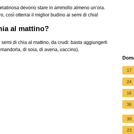
gelatinosa devono stare in ammollo almeno un'ora.
ero, così otterrai il miglior budino ai semi di chia!
ia al mattino?
emi di chia al mattino, da crudi: basta aggiungerli
 mandorla, di soia, di avena, vaccino).
Doma
17
24
16
36
30
23