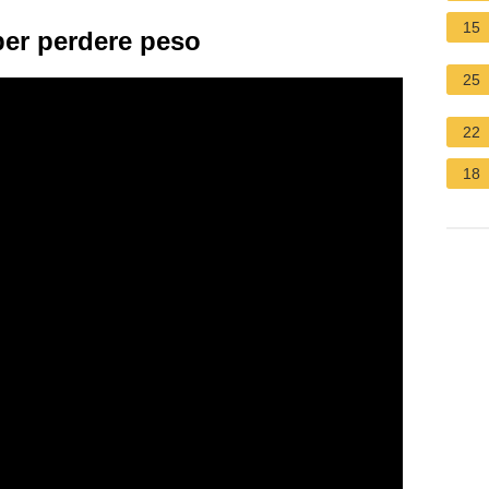
15
per perdere peso
25
22
18