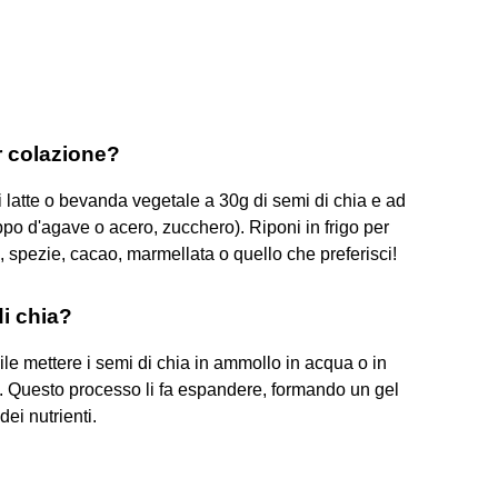
r colazione?
i latte o bevanda vegetale a 30g di semi di chia e ad
oppo d'agave o acero, zucchero). Riponi in frigo per
a, spezie, cacao, marmellata o quello che preferisci!
i chia?
le mettere i semi di chia in ammollo in acqua o in
. Questo processo li fa espandere, formando un gel
ei nutrienti.