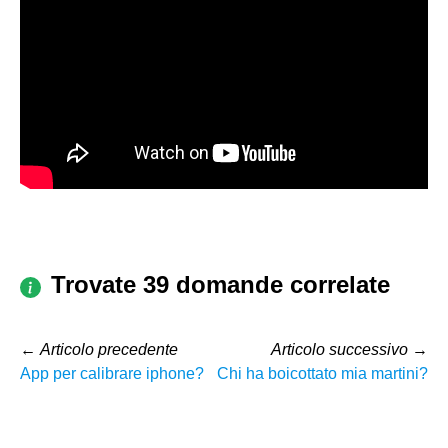
Trovate 39 domande correlate
←
Articolo precedente
Articolo successivo
→
App per calibrare iphone?
Chi ha boicottato mia martini?