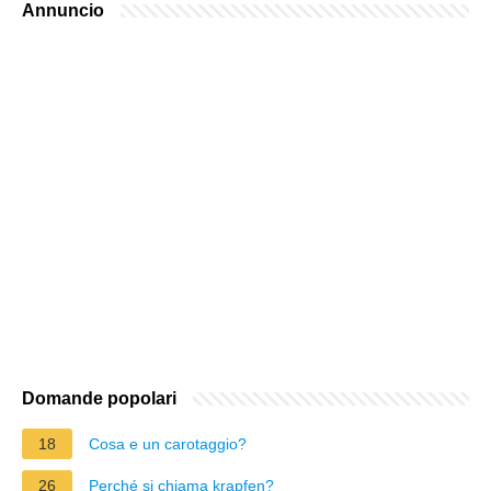
Annuncio
Domande popolari
18
Cosa e un carotaggio?
26
Perché si chiama krapfen?