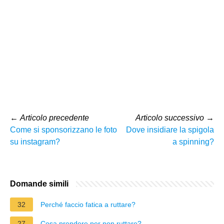
←
Articolo precedente
Articolo successivo
→
Come si sponsorizzano le foto
Dove insidiare la spigola
su instagram?
a spinning?
Domande simili
32
Perché faccio fatica a ruttare?
27
Cosa prendere per non ruttare?