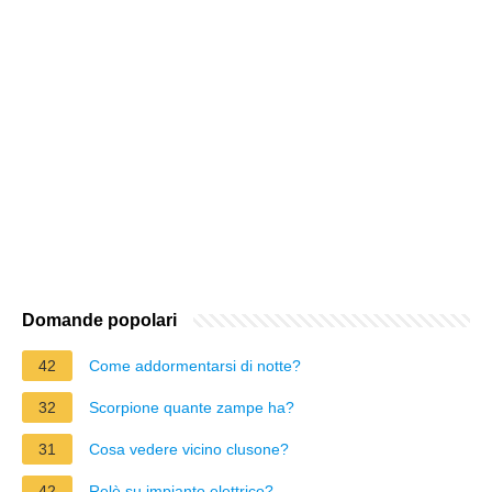
Domande popolari
42
Come addormentarsi di notte?
32
Scorpione quante zampe ha?
31
Cosa vedere vicino clusone?
42
Relè su impianto elettrico?