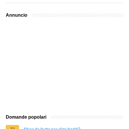
Annuncio
Domande popolari
22
Alberi da frutto per climi freddi?