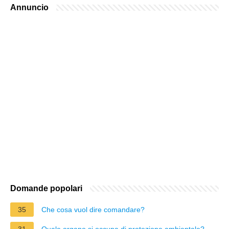
Annuncio
Domande popolari
35
Che cosa vuol dire comandare?
31
Quale organo si occupa di protezione ambientale?