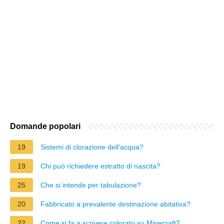
Domande popolari
19
Sistemi di clorazione dell'acqua?
19
Chi può richiedere estratto di nascita?
25
Che si intende per tabulazione?
20
Fabbricato a prevalente destinazione abitativa?
22
Come si fa a scrivere colorato su Minecraft?