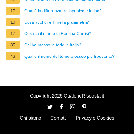
17
Qual è la differenza tra ispanico e latino?
19
Cosa vuol dire H nella planimetria?
17
Cosa fa il marito di Romina Carrisi?
35
Chi ha messo le ferie in Italia?
43
Qual è il nome del tumore osseo più frequente?
Copyright 2026 QualcheRisposta.it
Chi siamo
Contatti
Privacy e Cookies