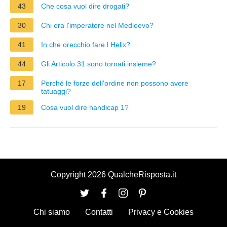
43
Che cosa vuol dire drogati?
30
Chi era l'imperatore nel Medioevo?
41
In che orecchio fare l Helix?
44
Gli Articolo 31 sono tornati insieme?
17
Perché le forze dell'ordine non possono avere
tatuaggi?
19
Cosa vuol dire handicap 1?
Copyright 2026 QualcheRisposta.it
Chi siamo
Contatti
Privacy e Cookies