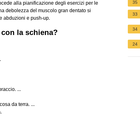
35
ocede alla pianificazione degli esercizi per le
una debolezza del muscolo gran dentato si
33
ome abduzioni e push-up.
34
i con la schiena?
24
.
raccio. ...
sa da terra. ...
.