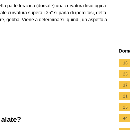
la parte toracica (dorsale) una curvatura fisiologica
ale curvatura supera i 35° si parla di ipercifosi, detta
e, gobba. Viene a determinarsi, quindi, un aspetto a
Doma
16
25
17
21
25
 alate?
44