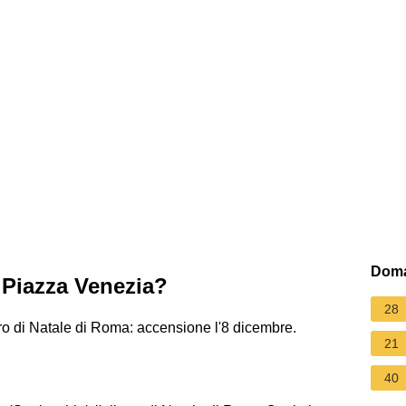
Doma
 Piazza Venezia?
28
ro di Natale di Roma: accensione l'8 dicembre.
21
40