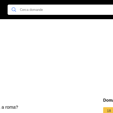
Doma
a a roma?
18