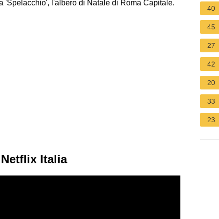
a 'Spelacchio', l'albero di Natale di Roma Capitale.
40
45
27
42
20
33
23
etflix Italia