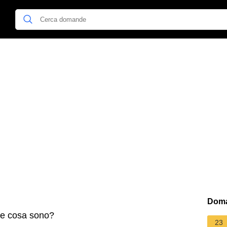
Doma
rie cosa sono?
23