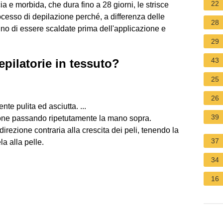
22
ia e morbida, che dura fino a 28 giorni, le strisce
ocesso di depilazione perché, a differenza delle
28
gno di essere scaldate prima dell'applicazione e
29
43
epilatorie in tessuto?
25
26
te pulita ed asciutta. ...
39
esione passando ripetutamente la mano sopra.
direzione contraria alla crescita dei peli, tenendo la
37
la alla pelle.
34
16