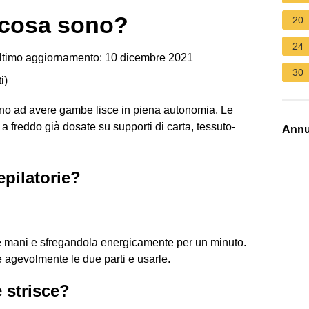
e cosa sono?
20
24
timo aggiornamento: 10 dicembre 2021
30
i
)
tano ad avere gambe lisce in piena autonomia. Le
te a freddo già dosate su supporti di carta, tessuto-
Annu
epilatorie?
 le mani e sfregandola energicamente per un minuto.
e agevolmente le due parti e usarle.
e strisce?