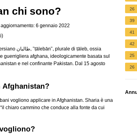
an chi sono?
26
39
 aggiornamento: 6 gennaio 2022
41
i
)
42
di ṭāleb, ossia
25
ne guerrigliera afghana, ideologicamente basata sul
anistan e nel confinante Pakistan. Dal 15 agosto
26
n Afghanistan?
Annu
lebani vogliono applicare in Afghanistan. Sharia è una
“il chiaro cammino che conduce alla fonte da cui
 vogliono?