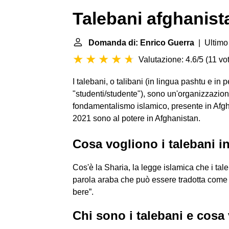
Talebani afghanist
Domanda di: Enrico Guerra
| Ultimo
Valutazione: 4.6/5
(
11 vot
I talebani, o talibani (in lingua pashtu e in persiano طالبان‎, "ṭālebān", plurale 
"studenti/studente"), sono un'organizzazio
fondamentalismo islamico, presente in Afgh
2021 sono al potere in Afghanistan.
Cosa vogliono i talebani i
Cos'è la Sharia, la legge islamica che i ta
parola araba che può essere tradotta come 
bere”.
Chi sono i talebani e cosa