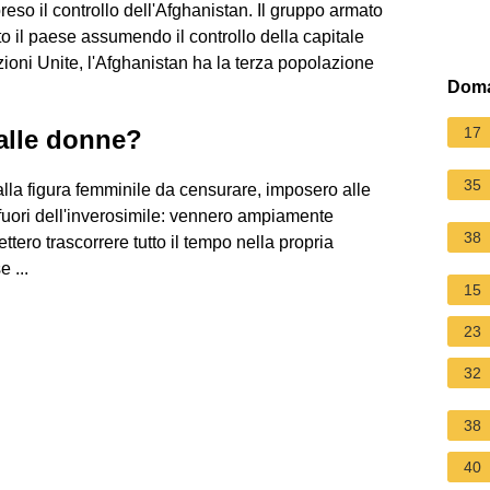
reso il controllo dell'Afghanistan. Il gruppo armato
o il paese assumendo il controllo della capitale
zioni Unite, l'Afghanistan ha la terza popolazione
Doma
17
dalle donne?
35
alla figura femminile da censurare, imposero alle
 fuori dell'inverosimile: vennero ampiamente
38
ttero trascorrere tutto il tempo nella propria
 ...
15
23
32
38
40