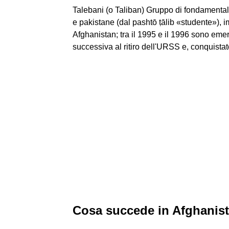
Talebani (o Taliban) Gruppo di fondamentali
e pakistane (dal pashtō ṭālib «studente»), i
Afghanistan; tra il 1995 e il 1996 sono emer
successiva al ritiro dell'URSS e, conquistato
Cosa succede in Afghanist