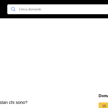
Doma
stan chi sono?
16