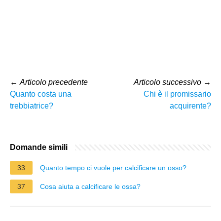
←
Articolo precedente
Articolo successivo
→
Quanto costa una
Chi è il promissario
trebbiatrice?
acquirente?
Domande simili
33
Quanto tempo ci vuole per calcificare un osso?
37
Cosa aiuta a calcificare le ossa?