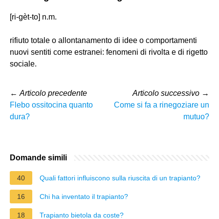
[ri-gèt-to] n.m.
rifiuto totale o allontanamento di idee o comportamenti
nuovi sentiti come estranei: fenomeni di rivolta e di rigetto
sociale.
←
Articolo precedente
Articolo successivo
→
Flebo ossitocina quanto
Come si fa a rinegoziare un
dura?
mutuo?
Domande simili
40
Quali fattori influiscono sulla riuscita di un trapianto?
16
Chi ha inventato il trapianto?
18
Trapianto bietola da coste?