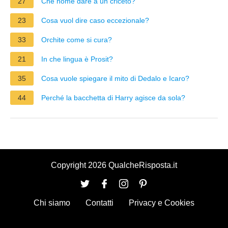
27
Che nome dare a un criceto?
23
Cosa vuol dire caso eccezionale?
33
Orchite come si cura?
21
In che lingua è Prosit?
35
Cosa vuole spiegare il mito di Dedalo e Icaro?
44
Perché la bacchetta di Harry agisce da sola?
Copyright 2026 QualcheRisposta.it
Chi siamo
Contatti
Privacy e Cookies