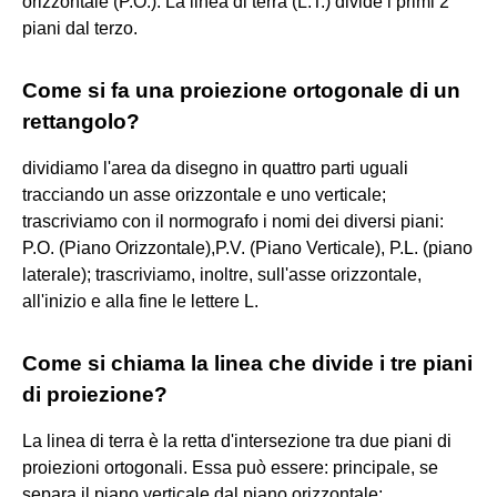
orizzontale (P.O.). La linea di terra (L.T.) divide i primi 2
piani dal terzo.
Come si fa una proiezione ortogonale di un
rettangolo?
dividiamo l'area da disegno in quattro parti uguali
tracciando un asse orizzontale e uno verticale;
trascriviamo con il normografo i nomi dei diversi piani:
P.O. (Piano Orizzontale),P.V. (Piano Verticale), P.L. (piano
laterale); trascriviamo, inoltre, sull'asse orizzontale,
all'inizio e alla fine le lettere L.
Come si chiama la linea che divide i tre piani
di proiezione?
La linea di terra è la retta d'intersezione tra due piani di
proiezioni ortogonali. Essa può essere: principale, se
separa il piano verticale dal piano orizzontale;