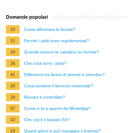
Domande popolari
23
Come affrontare le ferrate?
21
Perchè i saldi sono regolamentati?
29
Quando escono le calciatrici su fortnite?
26
Che cosa sono i polsi?
41
Differenza tra farina di semola e semolino?
26
Cosa contiene il terriccio universale?
20
Revolut è controllato?
37
Come si fa a sparire da WhatsApp?
42
Che cos'è il tessuto EA?
19
Quanti giorni si può mangiare il tiramisù?