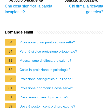
←
Articolo precedente
Articolo successivo
→
Che cosa significa la parola
Chi firma la ricevuta
incapiente?
generica?
Domande simili
34
Proiezione di un punto su una retta?
34
Perché si dice proiezione ortogonale?
31
Meccanismo di difesa proiezione?
32
Cos'è la proiezione in psicologia?
23
Proiezione cartografica quali sono?
31
Proiezione gnomonica cosa serve?
31
Cosa sono i piani di proiezione?
39
Dove è posto il centro di proiezione?