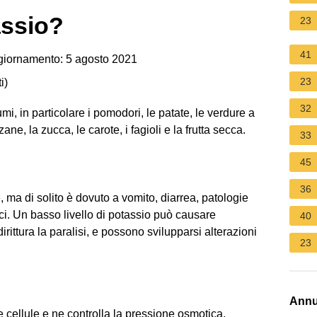
assio?
23
41
giornamento: 5 agosto 2021
23
i
)
32
umi, in particolare i pomodori, le patate, le verdure a
zane, la zucca, le carote, i fagioli e la frutta secca.
33
45
36
 ma di solito è dovuto a vomito, diarrea, patologie
ici. Un basso livello di potassio può causare
40
ittura la paralisi, e possono svilupparsi alterazioni
23
Annu
e cellule e ne controlla la pressione osmotica,