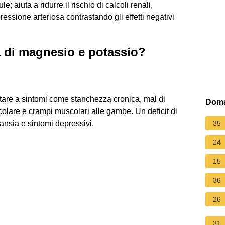
ule; aiuta a ridurre il rischio di calcoli renali,
ressione arteriosa contrastando gli effetti negativi
 di magnesio e potassio?
tare a sintomi come stanchezza cronica, mal di
Doma
colare e crampi muscolari alle gambe. Un deficit di
nsia e sintomi depressivi.
35
24
15
36
26
31