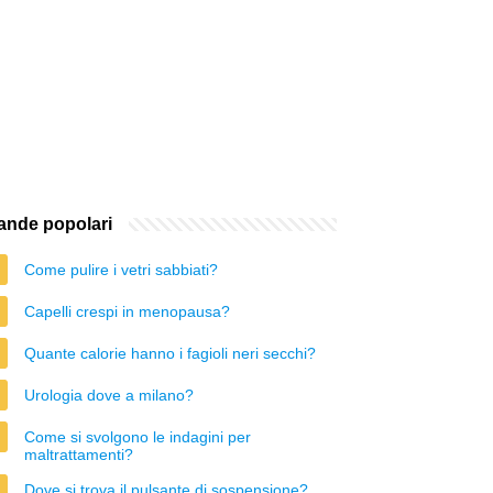
nde popolari
Come pulire i vetri sabbiati?
Capelli crespi in menopausa?
Quante calorie hanno i fagioli neri secchi?
Urologia dove a milano?
Come si svolgono le indagini per
maltrattamenti?
Dove si trova il pulsante di sospensione?