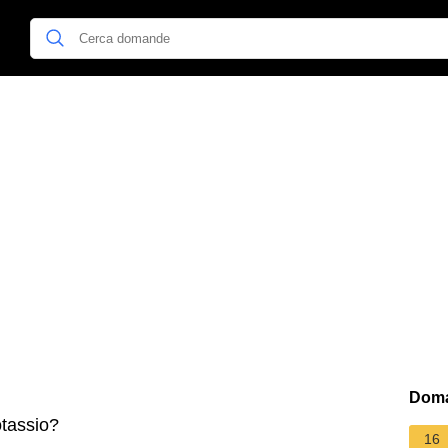
Doma
otassio?
16