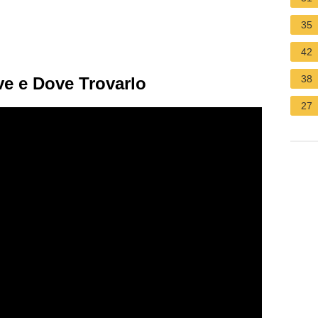
35
42
38
e e Dove Trovarlo
27