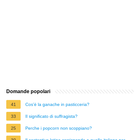
Domande popolari
41
Cos'è la ganache in pasticceria?
33
Il significato di suffragista?
25
Perche i popcorn non scoppiano?
30
Il sostantivo latino corrisponde a quello italiano per