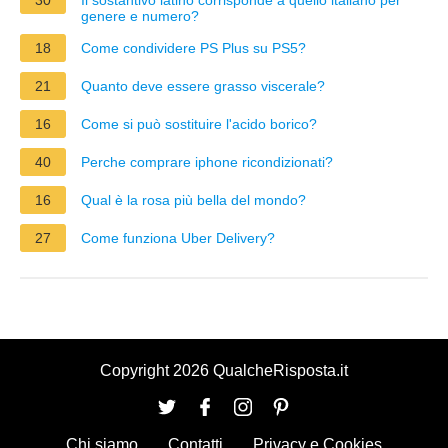
genere e numero?
18
Come condividere PS Plus su PS5?
21
Quanto deve essere grasso viscerale?
16
Come si può sostituire l'acido borico?
40
Perche comprare iphone ricondizionati?
16
Qual è la rosa più bella del mondo?
27
Come funziona Uber Delivery?
Copyright 2026 QualcheRisposta.it
Chi siamo
Contatti
Privacy e Cookies