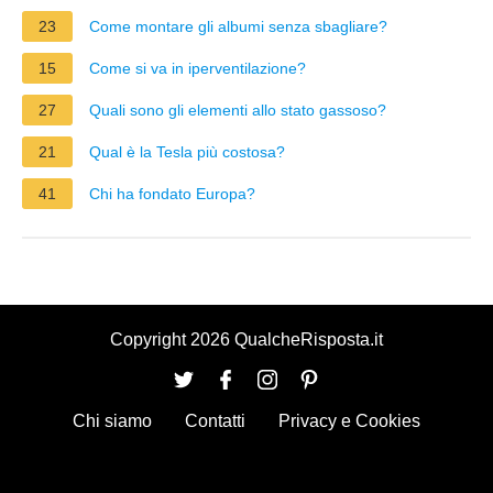
23
Come montare gli albumi senza sbagliare?
15
Come si va in iperventilazione?
27
Quali sono gli elementi allo stato gassoso?
21
Qual è la Tesla più costosa?
41
Chi ha fondato Europa?
Copyright 2026 QualcheRisposta.it
Chi siamo
Contatti
Privacy e Cookies