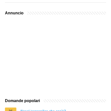
Annuncio
Domande popolari
36
Alcool isopropilico che cos'è?