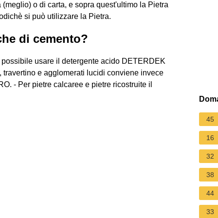
a (meglio) o di carta, e sopra quest'ultimo la Pietra
odichè si può utilizzare la Pietra.
rche di cemento?
di è possibile usare il detergente acido DETERDEK
 travertino e agglomerati lucidi conviene invece
 - Per pietre calcaree e pietre ricostruite il
Doma
45
16
32
38
44
33