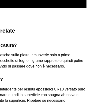
relate
ccatura?
fresche sulla pietra, rimuoverle solo a primo
cchetto di legno il grumo rappreso e quindi pulire
ando di passare dove non è necessario.
o?
il detergente per residui epossidici CR10 versato puro
finare quindi la superficie con spugna abrasiva o
te la superficie. Ripetere se necessario