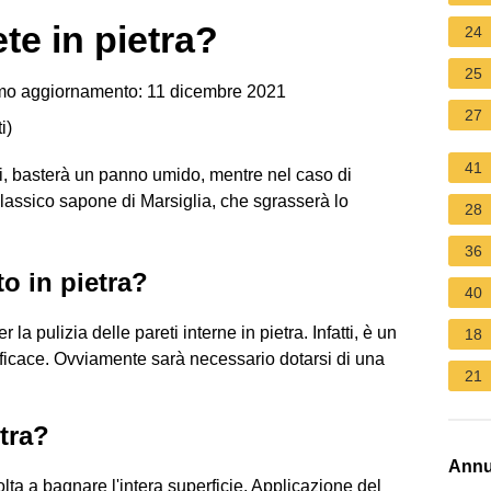
te in pietra?
24
25
mo aggiornamento: 11 dicembre 2021
27
i
)
41
atti, basterà un panno umido, mentre nel caso di
classico sapone di Marsiglia, che sgrasserà lo
28
36
o in pietra?
40
 la pulizia delle pareti interne in pietra. Infatti, è un
18
ficace. Ovviamente sarà necessario dotarsi di una
21
tra?
Annu
lta a bagnare l'intera superficie. Applicazione del