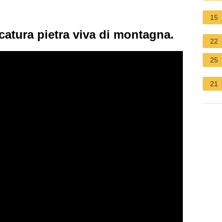
15
catura pietra viva di montagna.
22
25
21