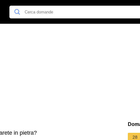
Doma
rete in pietra?
28