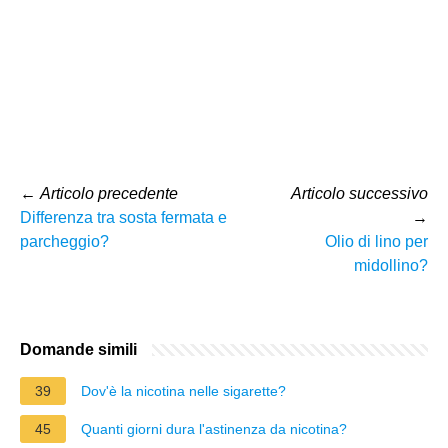
←
Articolo precedente
Articolo successivo
Differenza tra sosta fermata e
→
parcheggio?
Olio di lino per
midollino?
Domande simili
39
Dov'è la nicotina nelle sigarette?
45
Quanti giorni dura l'astinenza da nicotina?