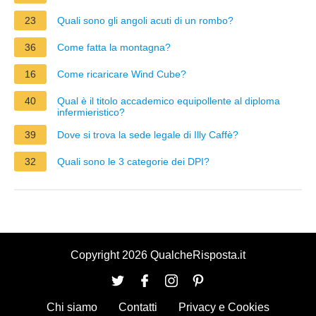
23
Quali sono gli angoli acuti di un rombo?
36
Come fatta la montagna?
16
Come ricaricare Wind Cube?
40
Qual è il titolo accademico equipollente al diploma
infermieristico?
39
Dove si trova la sede legale di Illy Caffè?
32
Quali sono le 3 categorie dei DPI?
Copyright 2026 QualcheRisposta.it
Chi siamo
Contatti
Privacy e Cookies