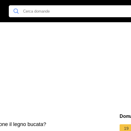
Doma
one il legno bucata?
19