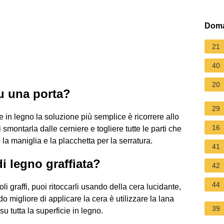
Doma
21
40
20
u una porta?
29
e in legno la soluzione più semplice è ricorrere allo
16
smontarla dalle cerniere e togliere tutte le parti che
 maniglia e la placchetta per la serratura.
41
i legno graffiata?
42
44
li graffi, puoi ritoccarli usando della cera lucidante,
do migliore di applicare la cera è utilizzare la lana
39
u tutta la superficie in legno.