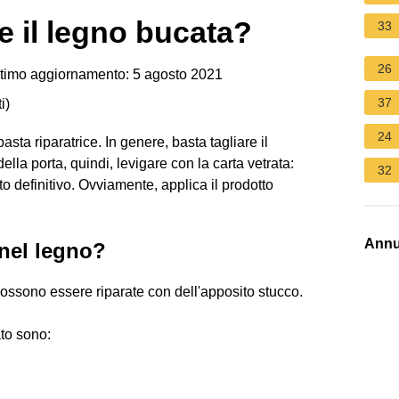
e il legno bucata?
33
26
timo aggiornamento: 5 agosto 2021
37
i
)
24
sta riparatrice. In genere, basta tagliare il
lla porta, quindi, levigare con la carta vetrata:
32
ato definitivo. Ovviamente, applica il prodotto
Annu
nel legno?
ossono essere riparate con dell'apposito stucco.
ato sono: