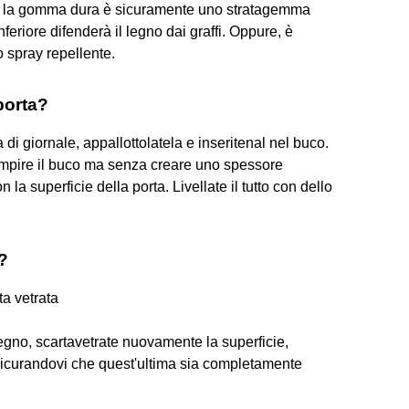
ma la gomma dura è sicuramente uno stratagemma
nferiore difenderà il legno dai graffi. Oppure, è
o spray repellente.
porta?
i giornale, appallottolatela e inseritenal nel buco.
iempire il buco ma senza creare uno spessore
la superficie della porta. Livellate il tutto con dello
?
ta vetrata
legno, scartavetrate nuovamente la superficie,
assicurandovi che quest'ultima sia completamente