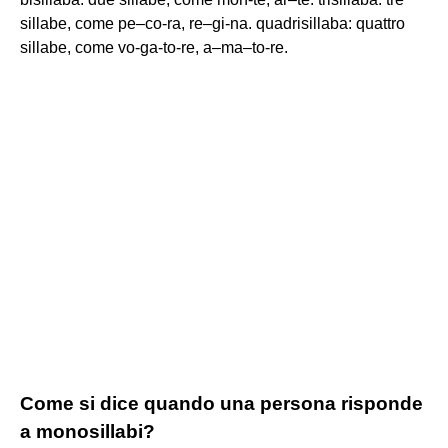
sillabe, come pe–co-ra, re–gi-na. quadrisillaba: quattro
sillabe, come vo-ga-to-re, a–ma–to-re.
Come si dice quando una persona risponde
a monosillabi?