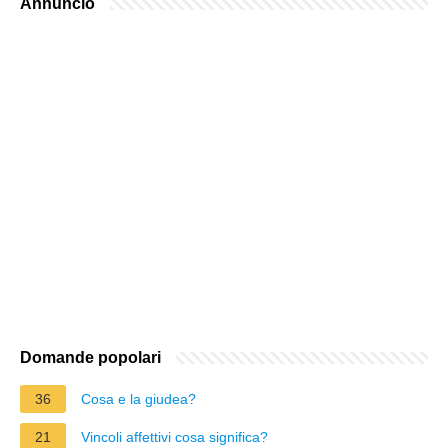
Annuncio
Domande popolari
36
Cosa e la giudea?
21
Vincoli affettivi cosa significa?