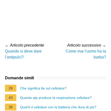
←
Articolo precedente
Articolo successivo
→
Quando si deve dare
Come mai l'uomo ha la
l'antipulci?
barba?
Domande simili
29
Che significa lte sul cellulare?
43
Quanta atp produce la respirazione cellulare?
38
Qual'è il cellulare con la batteria che dura di più?