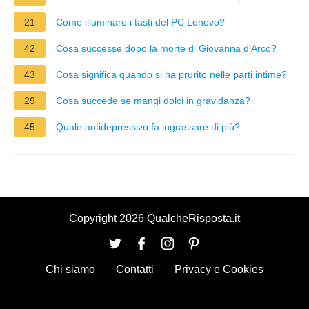
21
Come illuminare i tasti del PC Lenovo?
42
Cosa successe dopo la morte di Giovanna d'Arco?
43
Cosa significa quando si ha prurito nelle parti intime?
29
Cosa succede se mangi dolci in gravidanza?
45
Quale antidepressivo fa ingrassare di più?
Copyright 2026 QualcheRisposta.it
Chi siamo
Contatti
Privacy e Cookies