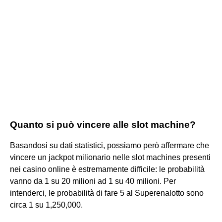
Quanto si può vincere alle slot machine?
Basandosi su dati statistici, possiamo però affermare che
vincere un jackpot milionario nelle slot machines presenti
nei casino online è estremamente difficile: le probabilità
vanno da 1 su 20 milioni ad 1 su 40 milioni. Per
intenderci, le probabilità di fare 5 al Superenalotto sono
circa 1 su 1,250,000.