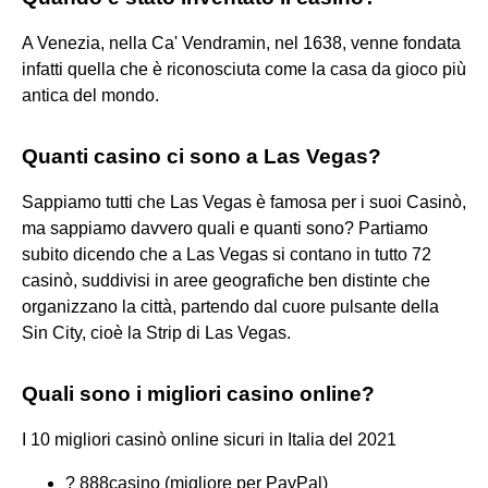
A Venezia, nella Ca' Vendramin, nel 1638, venne fondata
infatti quella che è riconosciuta come la casa da gioco più
antica del mondo.
Quanti casino ci sono a Las Vegas?
Sappiamo tutti che Las Vegas è famosa per i suoi Casinò,
ma sappiamo davvero quali e quanti sono? Partiamo
subito dicendo che a Las Vegas si contano in tutto 72
casinò, suddivisi in aree geografiche ben distinte che
organizzano la città, partendo dal cuore pulsante della
Sin City, cioè la Strip di Las Vegas.
Quali sono i migliori casino online?
I 10 migliori casinò online sicuri in Italia del 2021
? 888casino (migliore per PayPal)