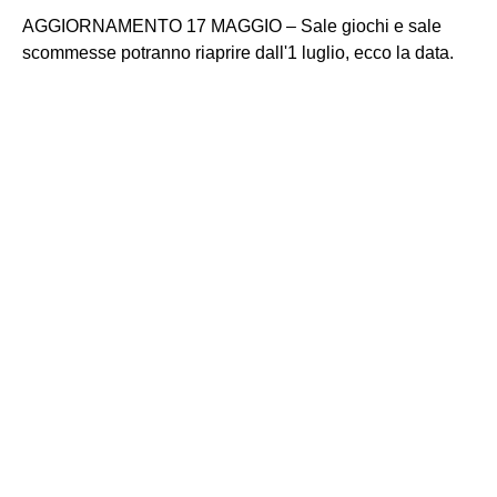
AGGIORNAMENTO 17 MAGGIO – Sale giochi e sale
scommesse potranno riaprire dall'1 luglio, ecco la data.