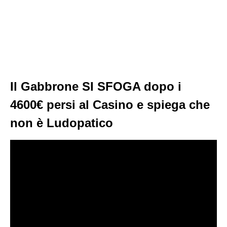
Il Gabbrone SI SFOGA dopo i
4600€ persi al Casino e spiega che
non è Ludopatico