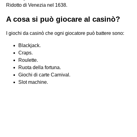
Ridotto di Venezia nel 1638.
A cosa si può giocare al casinò?
​I giochi da casinò che ogni giocatore può battere sono:
Blackjack.
Craps.
Roulette.
Ruota della fortuna.
Giochi di carte Carnival.
Slot machine.