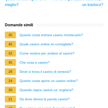
meglio?
un trasloco?
Domande simili
35
Quanto costa entrare casino montecarlo?
45
Quale casino online mi consigliate?
32
Come vestirsi per andare al casinò?
35
Che cosa e casino?
28
Dove si trova il casino di venezia?
24
Quanto costa aprire un casino online?
20
Quando riapre casinò ca' noghera?
21
Da dove deriva la parola casinò?