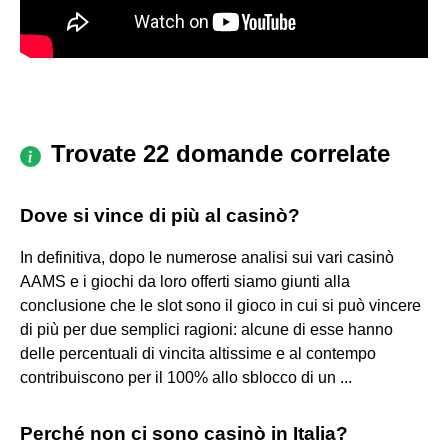
Trovate 22 domande correlate
Dove si vince di più al casinò?
In definitiva, dopo le numerose analisi sui vari casinò
AAMS e i giochi da loro offerti siamo giunti alla
conclusione che le slot sono il gioco in cui si può vincere
di più per due semplici ragioni: alcune di esse hanno
delle percentuali di vincita altissime e al contempo
contribuiscono per il 100% allo sblocco di un ...
Perché non ci sono casinò in Italia?