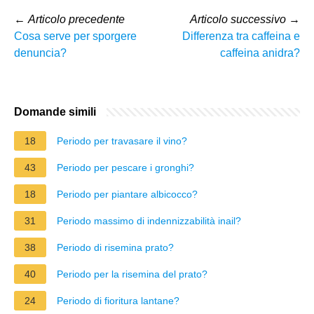
←
Articolo precedente
Articolo successivo
→
Cosa serve per sporgere
Differenza tra caffeina e
denuncia?
caffeina anidra?
Domande simili
18
Periodo per travasare il vino?
43
Periodo per pescare i gronghi?
18
Periodo per piantare albicocco?
31
Periodo massimo di indennizzabilità inail?
38
Periodo di risemina prato?
40
Periodo per la risemina del prato?
24
Periodo di fioritura lantane?