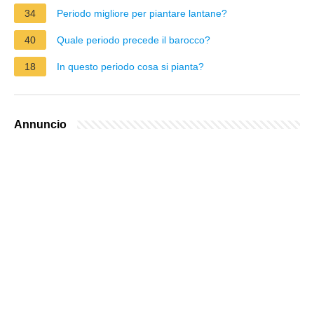
34
Periodo migliore per piantare lantane?
40
Quale periodo precede il barocco?
18
In questo periodo cosa si pianta?
Annuncio