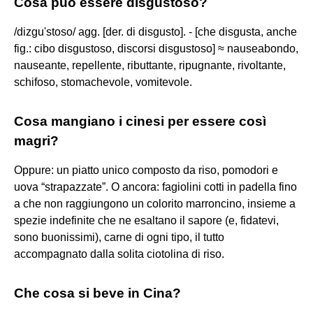
Cosa può essere disgustoso?
/dizgu'stoso/ agg. [der. di disgusto]. - [che disgusta, anche
fig.: cibo disgustoso, discorsi disgustoso] ≈ nauseabondo,
nauseante, repellente, ributtante, ripugnante, rivoltante,
schifoso, stomachevole, vomitevole.
Cosa mangiano i cinesi per essere così
magri?
Oppure: un piatto unico composto da riso, pomodori e
uova “strapazzate”. O ancora: fagiolini cotti in padella fino
a che non raggiungono un colorito marroncino, insieme a
spezie indefinite che ne esaltano il sapore (e, fidatevi,
sono buonissimi), carne di ogni tipo, il tutto
accompagnato dalla solita ciotolina di riso.
Che cosa si beve in Cina?