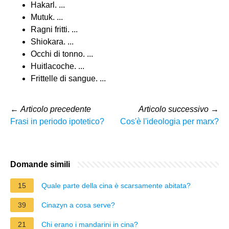
Hakarl. ...
Mutuk. ...
Ragni fritti. ...
Shiokara. ...
Occhi di tonno. ...
Huitlacoche. ...
Frittelle di sangue. ...
←
Articolo precedente
Articolo successivo
→
Frasi in periodo ipotetico?
Cos'è l'ideologia per marx?
Domande simili
15
Quale parte della cina è scarsamente abitata?
39
Cinazyn a cosa serve?
21
Chi erano i mandarini in cina?