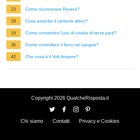
23
Come riconoscere Rovere?
28
Cosa assorbe il carbone attivo?
18
Come consentire l'uso di cookie di terze parti?
36
Come controllare il ferro nel sangue?
42
Che cosa è il Volt Ampere?
Copyright 2026 QualcheRisposta.it
Chi siamo
Contatti
Privacy e Cookies