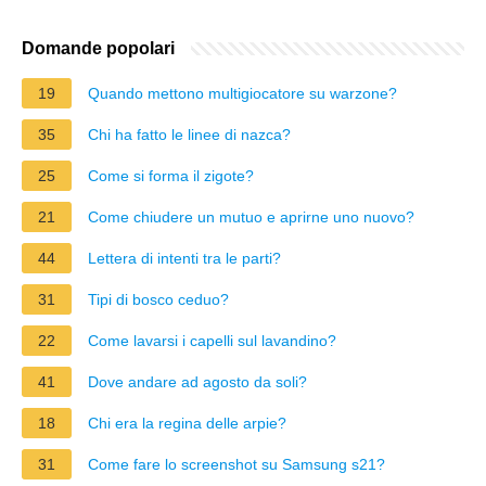
Domande popolari
19
Quando mettono multigiocatore su warzone?
35
Chi ha fatto le linee di nazca?
25
Come si forma il zigote?
21
Come chiudere un mutuo e aprirne uno nuovo?
44
Lettera di intenti tra le parti?
31
Tipi di bosco ceduo?
22
Come lavarsi i capelli sul lavandino?
41
Dove andare ad agosto da soli?
18
Chi era la regina delle arpie?
31
Come fare lo screenshot su Samsung s21?