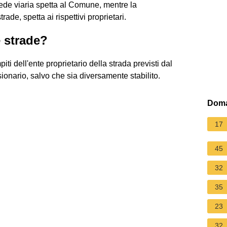
ede viaria spetta al Comune, mentre la
ade, spetta ai rispettivi proprietari.
e strade?
iti dell'ente proprietario della strada previsti dal
ionario, salvo che sia diversamente stabilito.
Doma
17
45
32
35
23
32