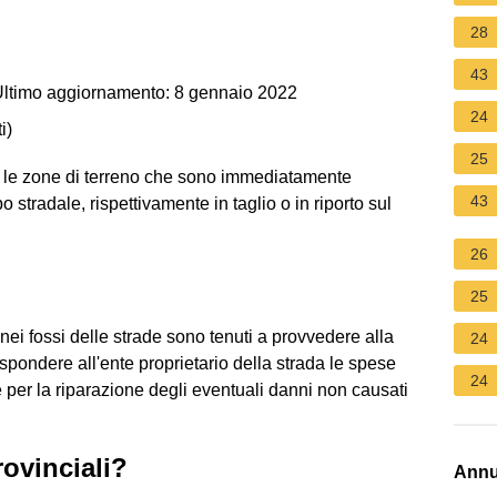
28
43
ltimo aggiornamento: 8 gennaio 2022
24
i
)
25
me le zone di terreno che sono immediatamente
43
o stradale, rispettivamente in taglio o in riporto sul
26
?
25
nei fossi delle strade sono tenuti a provvedere alla
24
ispondere all'ente proprietario della strada le spese
24
per la riparazione degli eventuali danni non causati
rovinciali?
Annu