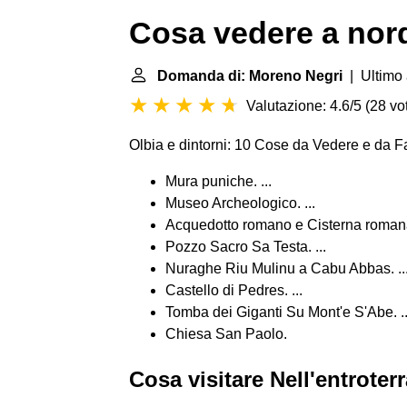
Cosa vedere a nord
Domanda di: Moreno Negri
| Ultimo 
Valutazione: 4.6/5
(
28 vot
Olbia e dintorni: 10 Cose da Vedere e da F
Mura puniche. ...
Museo Archeologico. ...
Acquedotto romano e Cisterna romana.
Pozzo Sacro Sa Testa. ...
Nuraghe Riu Mulinu a Cabu Abbas. ..
Castello di Pedres. ...
Tomba dei Giganti Su Mont'e S'Abe. ..
Chiesa San Paolo.
Cosa visitare Nell'entroter