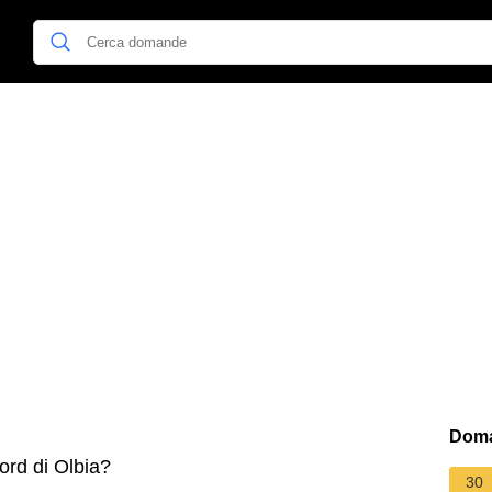
Doma
rd di Olbia?
30