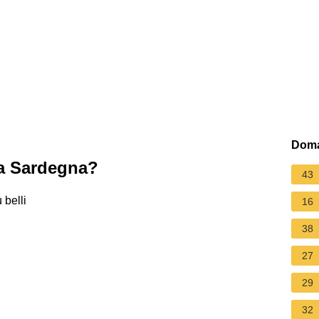
Doma
la Sardegna?
43
 belli
16
38
27
29
32