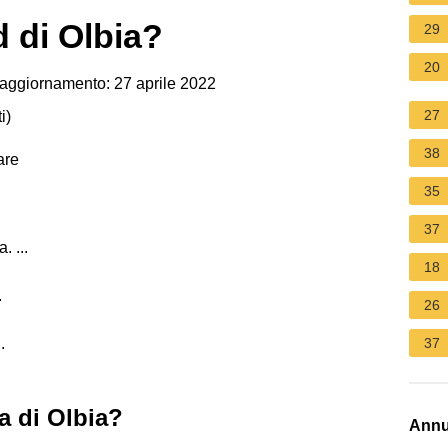
 di Olbia?
29
20
aggiornamento: 27 aprile 2022
27
i
)
38
are
35
37
 ...
18
.
26
.
37
ra di Olbia?
Annu