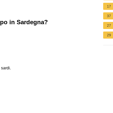
17
37
empo in Sardegna?
27
29
 sardi.