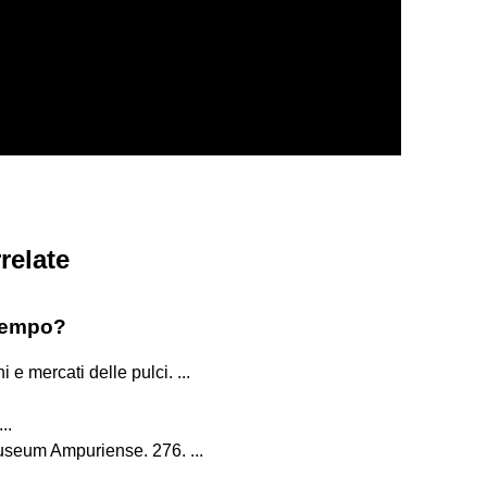
relate
ltempo?
e mercati delle pulci. ...
..
useum Ampuriense. 276. ...