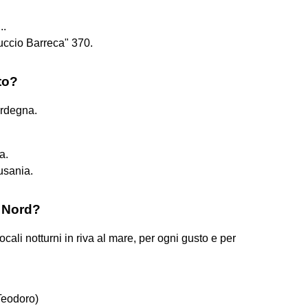
..
ccio Barreca" 370.
to?
ardegna.
.
a.
usania.
l Nord?
ocali notturni in riva al mare, per ogni gusto e per
Teodoro)