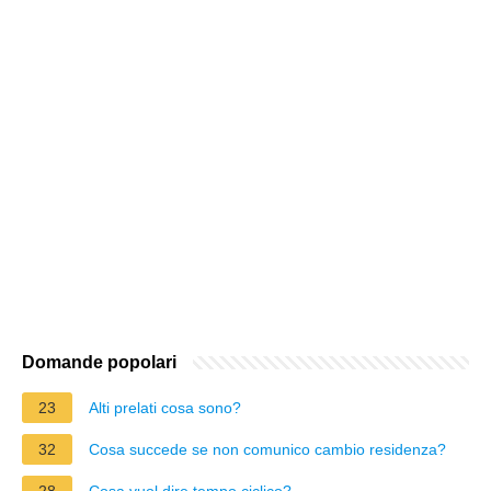
Domande popolari
23
Alti prelati cosa sono?
32
Cosa succede se non comunico cambio residenza?
28
Cosa vuol dire tempo ciclico?