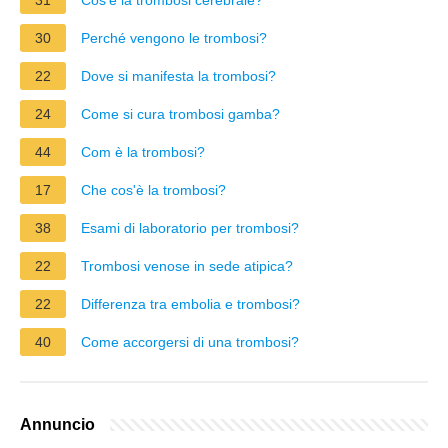
30
Perché vengono le trombosi?
22
Dove si manifesta la trombosi?
24
Come si cura trombosi gamba?
44
Com è la trombosi?
17
Che cos'è la trombosi?
38
Esami di laboratorio per trombosi?
22
Trombosi venose in sede atipica?
22
Differenza tra embolia e trombosi?
40
Come accorgersi di una trombosi?
Annuncio