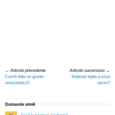
←
Articolo precedente
Articolo successivo
→
Com'è fatto un giunto
Nobivac lepto a cosa
omocinetico?
serve?
Domande simili
31
Cos'è la trombosi cerebrale?