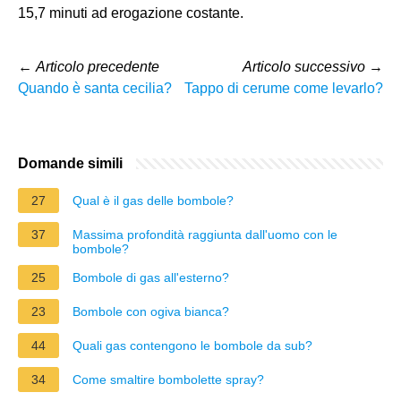
15,7 minuti ad erogazione costante.
←
Articolo precedente
Articolo successivo
→
Quando è santa cecilia?
Tappo di cerume come levarlo?
Domande simili
27
Qual è il gas delle bombole?
37
Massima profondità raggiunta dall'uomo con le
bombole?
25
Bombole di gas all'esterno?
23
Bombole con ogiva bianca?
44
Quali gas contengono le bombole da sub?
34
Come smaltire bombolette spray?