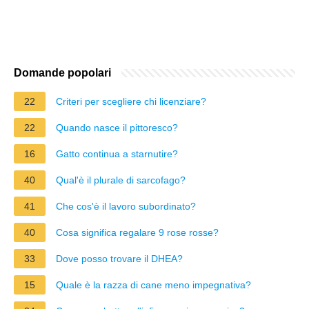
Domande popolari
22
Criteri per scegliere chi licenziare?
22
Quando nasce il pittoresco?
16
Gatto continua a starnutire?
40
Qual'è il plurale di sarcofago?
41
Che cos'è il lavoro subordinato?
40
Cosa significa regalare 9 rose rosse?
33
Dove posso trovare il DHEA?
15
Quale è la razza di cane meno impegnativa?