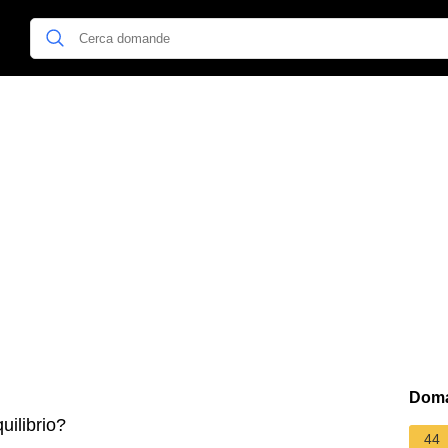
Doma
uilibrio?
44