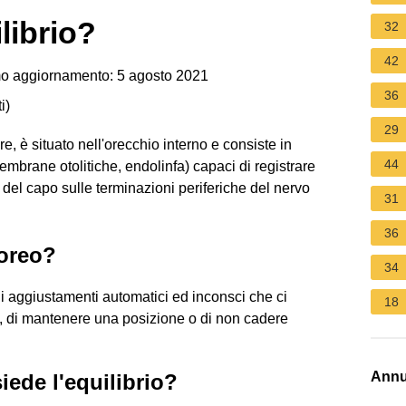
librio?
32
42
o aggiornamento: 5 agosto 2021
36
i
)
29
are, è situato nell'orecchio interno e consiste in
44
membrane otolitiche, endolinfa) capaci di registrare
 del capo sulle terminazioni periferiche del nervo
31
36
poreo?
34
i aggiustamenti automatici ed inconsci che ci
18
à, di mantenere una posizione o di non cadere
Annu
iede l'equilibrio?