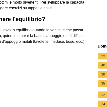
ttimi e molto divertenti. Per sviluppare la capacità
gere esercizi su tappeti elastici.
ere l'equilibrio?
i trova in equilibrio quando la verticale che passa
, quindi minore è la base d'appoggio e più difficile
si d'appoggio mobili (tavolette, meduse, bosu, ecc.)
Doma
33
40
28
35
22
24