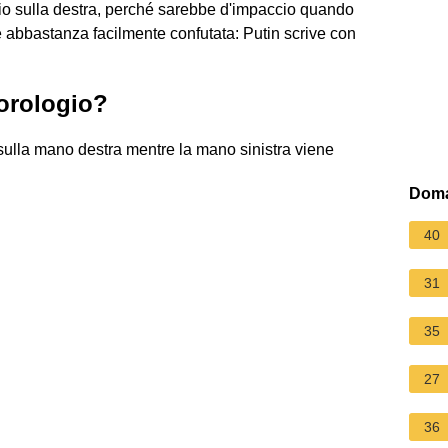
ogio sulla destra, perché sarebbe d'impaccio quando
 è abbastanza facilmente confutata: Putin scrive con
'orologio?
o sulla mano destra mentre la mano sinistra viene
Doma
40
31
35
27
36