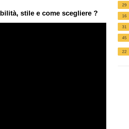
29
bilità, stile e come scegliere ?
16
31
45
22