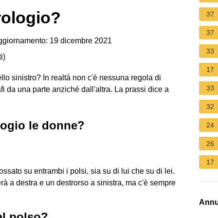
rologio?
37
37
ggiornamento: 19 dicembre 2021
33
i
)
17
llo sinistro? In realtà non c'è nessuna regola di
33
 da una parte anziché dall'altra. La prassi dice a
32
logio le donne?
24
26
17
sato su entrambi i polsi, sia su di lui che su di lei.
 a destra e un destrorso a sinistra, ma c'è sempre
Annu
al polso?