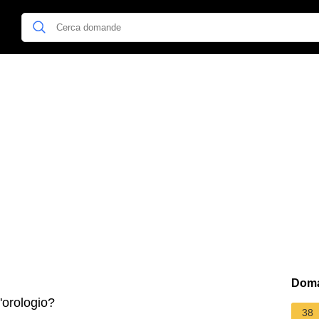
Doma
orologio?
38