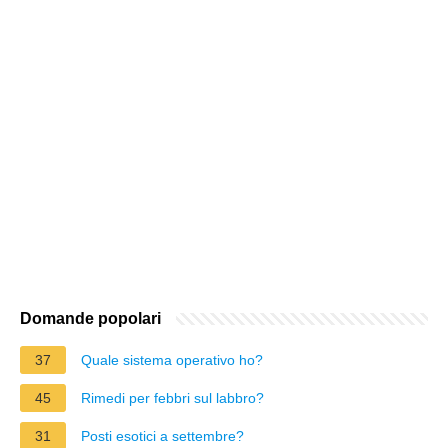
Domande popolari
37
Quale sistema operativo ho?
45
Rimedi per febbri sul labbro?
31
Posti esotici a settembre?