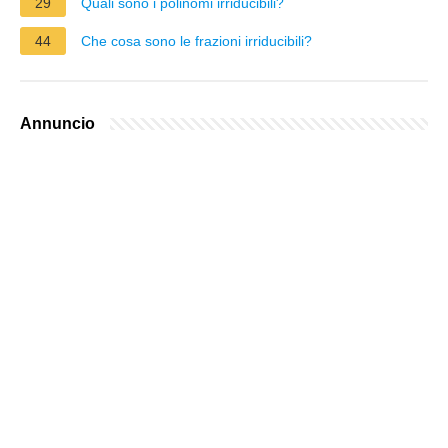
29
Quali sono i polinomi irriducibili?
44
Che cosa sono le frazioni irriducibili?
Annuncio