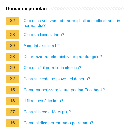
Domande popolari
32
Che cosa volevano ottenere gli alleati nello sbarco in
normandia?
28
Chi e un licenziatario?
39
A contattarci con h?
28
Differenza tra teleobiettivo e grandangolo?
29
Che cos'è il petrolio in chimica?
32
Cosa succede se piove nel deserto?
15
Come monetizzare la tua pagina Facebook?
18
Il film Luca è italiano?
27
Cosa si beve a Marsiglia?
16
Come si dice potremmo o potremmo?